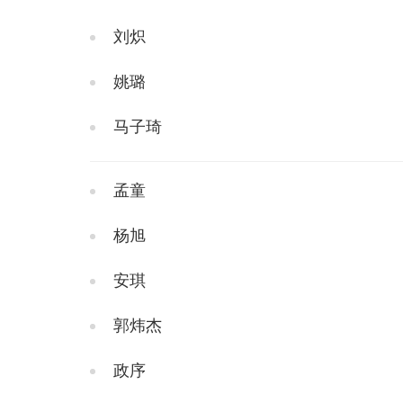
刘炽
姚璐
马子琦
孟童
杨旭
安琪
郭炜杰
政序