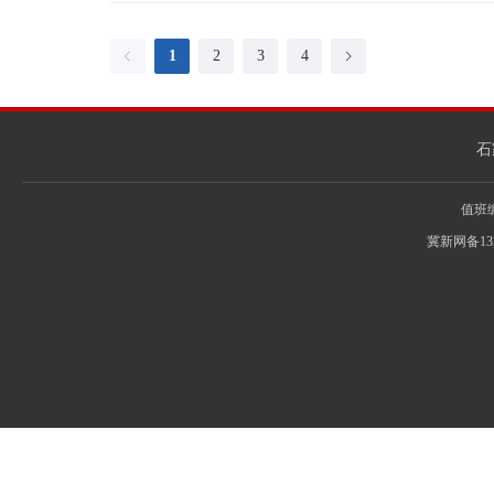
1
2
3
4
石
值班编辑
冀新网备13