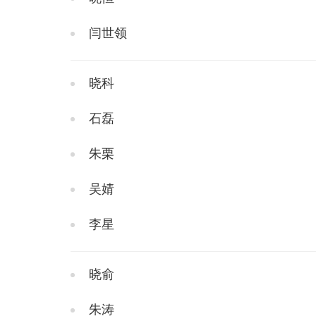
闫世领
晓科
石磊
朱栗
吴婧
李星
晓俞
朱涛