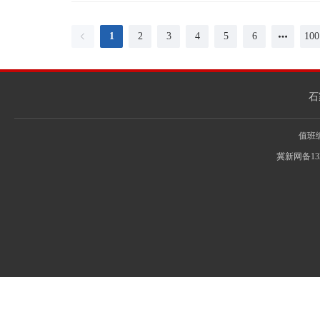
1
2
3
4
5
6
100
石
值班编辑
冀新网备13