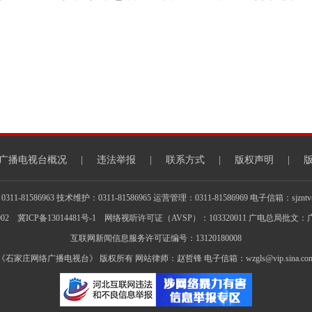
广播电视台概况
|
违法举报
|
联系方式
|
版权声明
|
1-81586963 技术维护：0311-81586965 运营管理：0311-81586969 电子信箱：sjzntv@s
002
冀ICP备13014481号-1
网络视听许可证（AVSP）：103320011 广电总局批文：广
互联网新闻信息服务许可证编号：13120180008
《石家庄网络广播电视台》 版权所有 网站律师：赵哲锋 电子信箱：wzgls@vip.sina.co