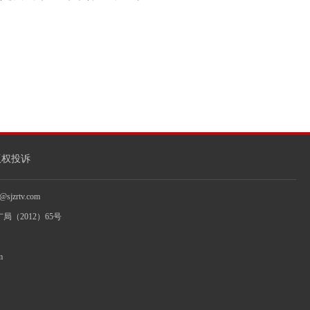
版权投诉
jzrtv.com
局（2012）65号
m