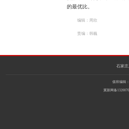
的最优比。
编辑：周欣
责编：韩巍
石家庄
值班编辑：031
冀新网备132007