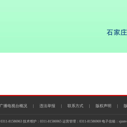
广播电视台概况
|
违法举报
|
联系方式
|
版权声明
|
1-81586963 技术维护：0311-81586965 运营管理：0311-81586969 电子信箱：sjzntv@s