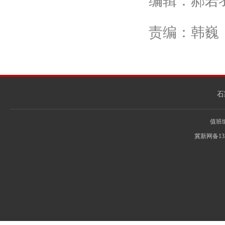
编辑：郝若
责编：韩巍
石
值班编辑
冀新网备13