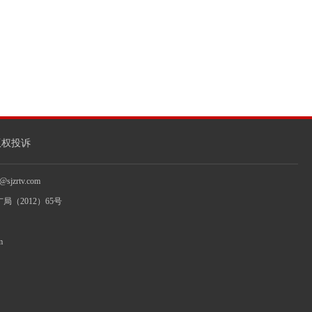
版权投诉
jzrtv.com
局（2012）65号
m