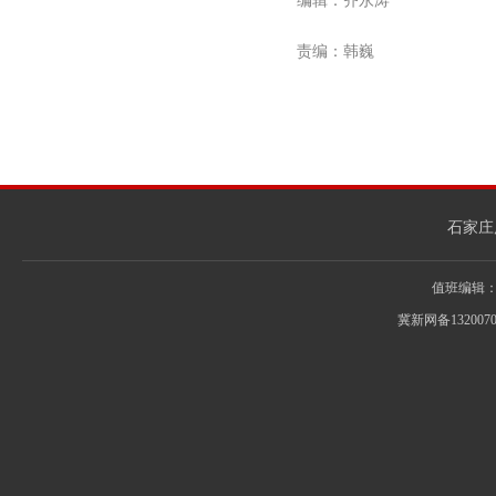
编辑：齐永涛
责编：韩巍
石家庄
值班编辑：031
冀新网备132007