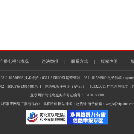
广播电视台概况
|
违法举报
|
联系方式
|
版权声明
|
1-81586963 技术维护：0311-81586965 运营管理：0311-81586969 电子信箱：sjzntv@s
002
冀ICP备13014481号-1
网络视听许可证（AVSP）：103320011 广电总局批文：广
互联网新闻信息服务许可证编号：13120180008
《石家庄网络广播电视台》 版权所有 网站律师：赵哲锋 电子信箱：wzgls@vip.sina.co