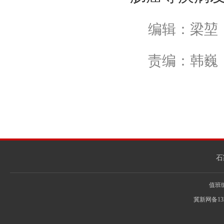
编辑：梁堃
责编：韩巍
石
值班编辑
冀新网备13