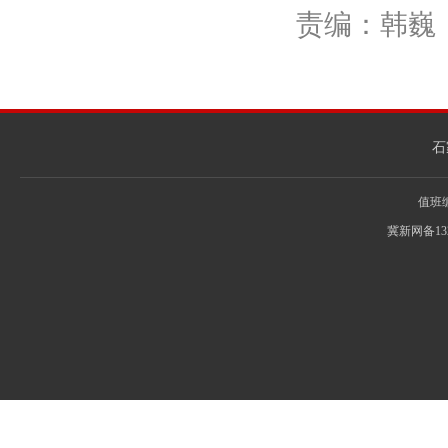
责编：韩巍
石
值班编辑
冀新网备13