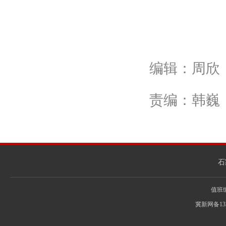
编辑：周欣
责编：韩巍
石
值班编辑
冀新网备13