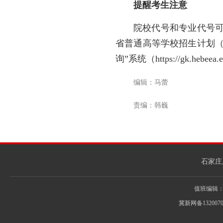
提醒考生注意
院校代号和专业代号可
省普通高等学校招生计划（
询”系统（https://gk.heb
编辑：马蕾
责编：韩巍
石家庄
值班编辑：031
冀新网备132007