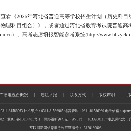
查看《2026年河北省普通高等学校招生计划（历史科目组
物理科目组合）》，或者通过河北省教育考试院普通高
eea.edu.cn）、高考志愿填报智能参考系统(http://www.hbzyck
广播电视台概况
|
违法举报
|
联系方式
|
版权声明
|
1-81586963 技术维护：0311-81586965 运营管理：0311-81586969 电子信箱：sjzntv@s
002
冀ICP备13014481号-1
网络视听许可证（AVSP）：103320011 广电总局批文：广
互联网新闻信息服务许可证编号：13120180008