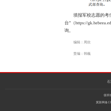
填报军校志愿的考
台”（https://gk
询。
编辑：周欣
责编：韩巍
石
值班编辑
冀新网备13