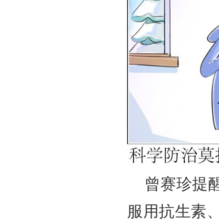
曾赛珍提
服用抗生素