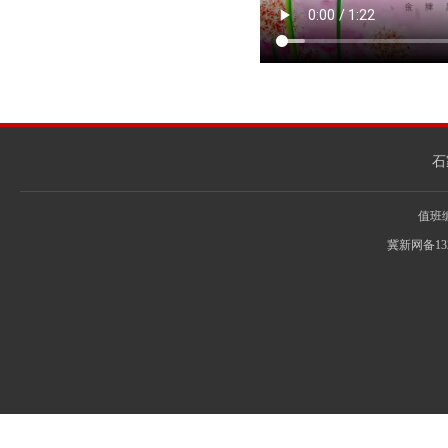
石
值班编辑
冀新网备13