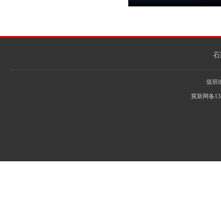
石
值班编辑
冀新网备13