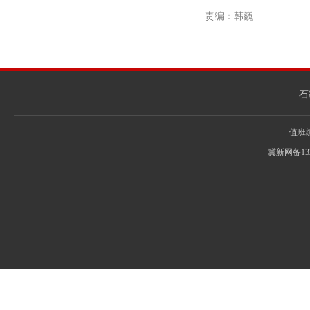
责编：韩巍
石
值班编辑
冀新网备13