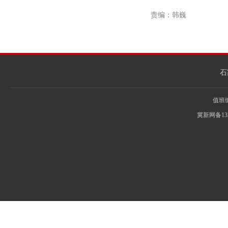
责编：韩巍
石
值班编辑
冀新网备13