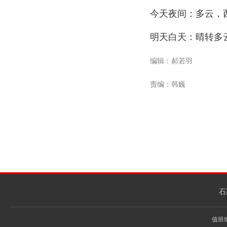
今天夜间：多云，
明天白天：晴转多
编辑：郝若羽
责编：韩巍
石
值班编辑