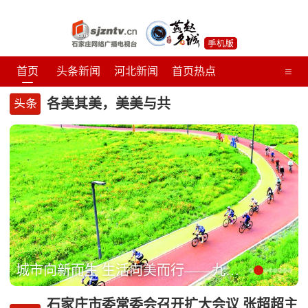
下拉刷新
≡
首页
头条新闻
河北新闻
首页热点
区县新闻
精彩视界
影像石家庄
专题
各美其美，美美与共
教育
文化
健康
城市向新而生 生活向美而行——九项“人居环境范例奖”见证石家庄宜居新高度
石家庄市委常委会召开扩大会议 张超超主